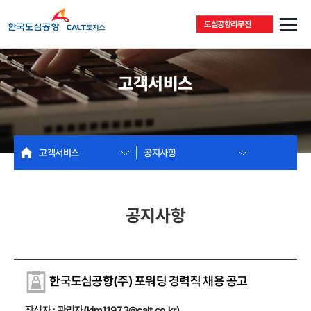
도심공항리무진
고객서비스
고객서비스
공지사항
공지사항
한국도심공항(주) 포워딩 경력직 채용 공고
작성자 :
관리자(kim11973@calt.co.kr)